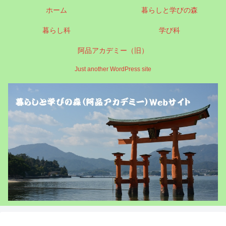
ホーム
暮らしと学びの森
暮らし科
学び科
阿品アカデミー（旧）
Just another WordPress site