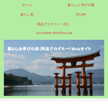
ホーム
暮らしと学びの森
暮らし科
学び科
阿品アカデミー（旧）
Just another WordPress site