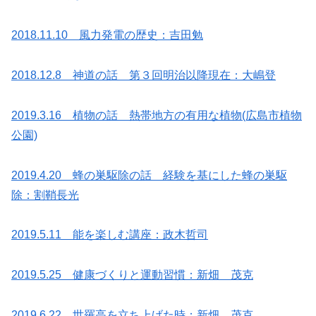
2018.11.10 風力発電の歴史：吉田勉
2018.12.8 神道の話 第３回明治以降現在：大嶋登
2019.3.16 植物の話 熱帯地方の有用な植物(広島市植物
公園)
2019.4.20 蜂の巣駆除の話 経験を基にした蜂の巣駆
除：割鞘長光
2019.5.11 能を楽しむ講座：政木哲司
2019.5.25 健康づくりと運動習慣：新畑 茂克
2019.6.22 世羅高を立ち上げた時：新畑 茂克