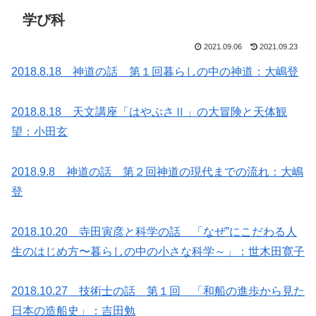
学び科
2021.09.06
2021.09.23
2018.8.18 神道の話 第１回暮らしの中の神道：大嶋登
2018.8.18 天文講座「はやぶさⅡ」の大冒険と天体観
望：小田玄
2018.9.8 神道の話 第２回神道の現代までの流れ：大嶋
登
2018.10.20 寺田寅彦と科学の話 「なぜ”にこだわる人
生のはじめ方〜暮らしの中の小さな科学～」：世木田寛子
2018.10.27 技術士の話 第１回 「和船の進歩から見た
日本の造船史」：吉田勉