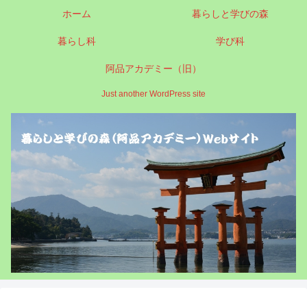
ホーム
暮らしと学びの森
暮らし科
学び科
阿品アカデミー（旧）
Just another WordPress site