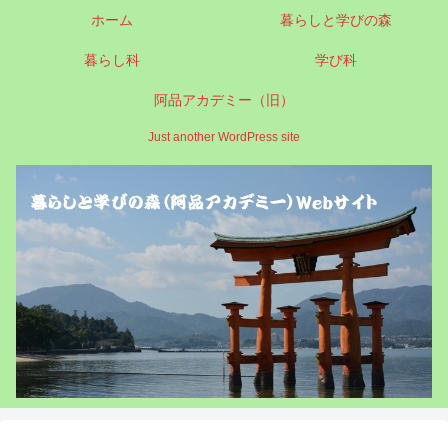
ホーム
暮らしと学びの森
暮らし科
学び科
阿品アカデミー（旧）
Just another WordPress site