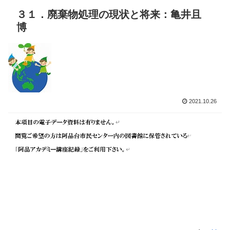
３１．廃棄物処理の現状と将来：亀井且
博
2021.10.26