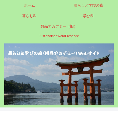
ホーム
暮らしと学びの森
暮らし科
学び科
阿品アカデミー（旧）
Just another WordPress site