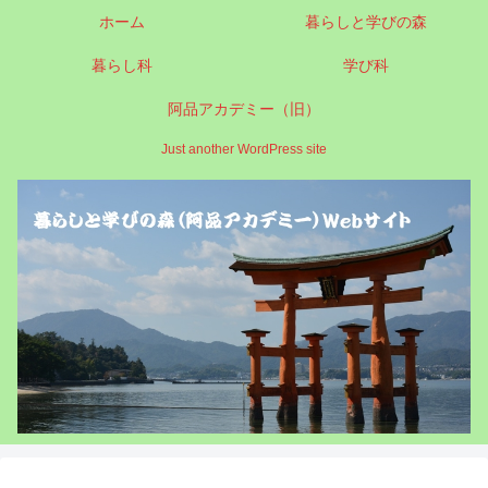
ホーム
暮らしと学びの森
暮らし科
学び科
阿品アカデミー（旧）
Just another WordPress site