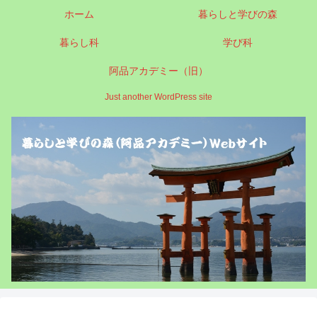
ホーム
暮らしと学びの森
暮らし科
学び科
阿品アカデミー（旧）
Just another WordPress site