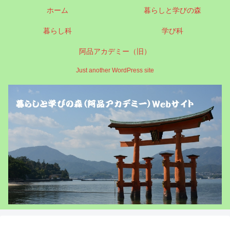
ホーム
暮らしと学びの森
暮らし科
学び科
阿品アカデミー（旧）
Just another WordPress site