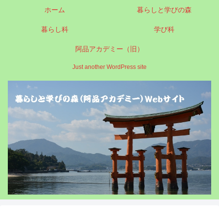
ホーム
暮らしと学びの森
暮らし科
学び科
阿品アカデミー（旧）
Just another WordPress site