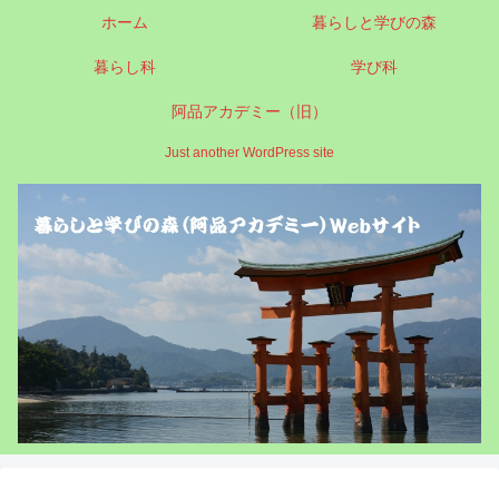
ホーム
暮らしと学びの森
暮らし科
学び科
阿品アカデミー（旧）
Just another WordPress site