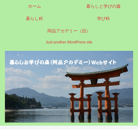
ホーム
暮らしと学びの森
暮らし科
学び科
阿品アカデミー（旧）
Just another WordPress site