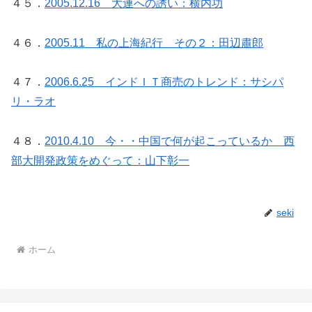
４５．
2005.12.16 大連への誘い：横内功
４６．
2005.11 私の上海紀行 その２：田辺肅郎
４７．
2006.6.25 インドＩＴ商売のトレンド：サシパ
リ・ラオ
４８．
2010.4.10 今・・中国で何が起こっているか 西
部大開発政策をめぐって：山下彰一
seki
ホーム