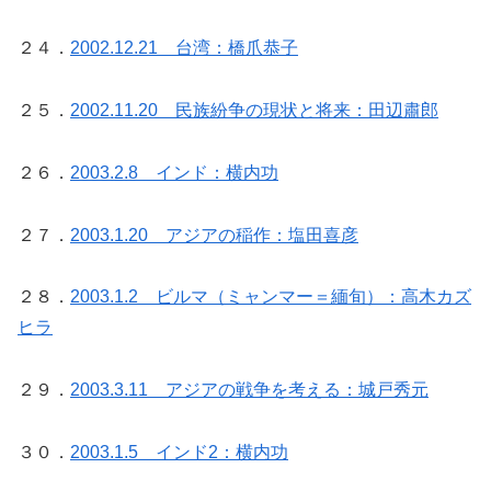
２４．
2002.12.21 台湾：橋爪恭子
２５．
2002.11.20 民族紛争の現状と将来：田辺肅郎
２６．
2003.2.8 インド：横内功
２７．
2003.1.20 アジアの稲作：塩田喜彦
２８．
2003.1.2 ビルマ（ミャンマー＝緬旬）：高木カズ
ヒラ
２９．
2003.3.11 アジアの戦争を考える：城戸秀元
３０．
2003.1.5 インド2：横内功