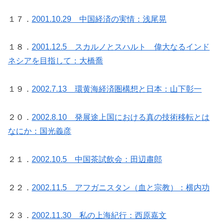
１７．
2001.10.29 中国経済の実情：浅尾晃
１８．
2001.12.5 スカルノとスハルト 偉大なるインド
ネシアを目指して：大橋喬
１９．
2002.7.13 環黄海経済圏構想と日本：山下彰一
２０．
2002.8.10 発展途上国における真の技術移転とは
なにか：国光義彦
２１．
2002.10.5 中国茶試飲会：田辺肅郎
２２．
2002.11.5 アフガニスタン（血と宗教）：横内功
２３．
2002.11.30 私の上海紀行：西原嘉文