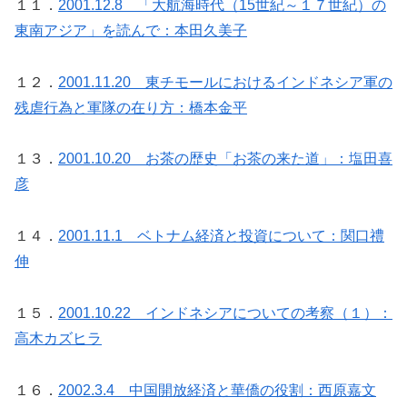
１１．
2001.12.8 「大航海時代（15世紀～１７世紀）の
東南アジア」を読んで：本田久美子
１２．
2001.11.20 東チモールにおけるインドネシア軍の
残虐行為と軍隊の在り方：橋本金平
１３．
2001.10.20 お茶の歴史「お茶の来た道」：塩田喜
彦
１４．
2001.11.1 ベトナム経済と投資について：関口禮
伸
１５．
2001.10.22 インドネシアについての考察（１）：
高木カズヒラ
１６．
2002.3.4 中国開放経済と華僑の役割：西原嘉文