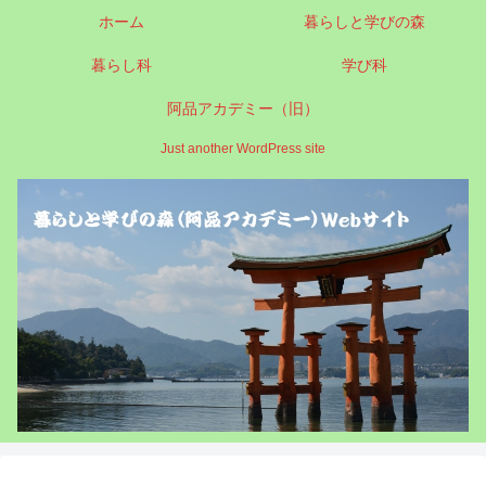
ホーム
暮らしと学びの森
暮らし科
学び科
阿品アカデミー（旧）
Just another WordPress site