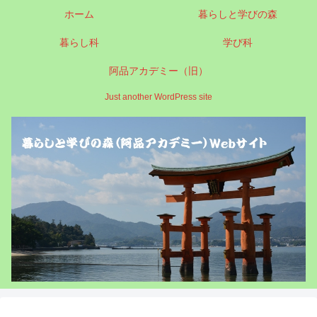
ホーム
暮らしと学びの森
暮らし科
学び科
阿品アカデミー（旧）
Just another WordPress site