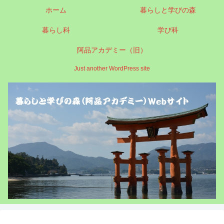
ホーム
暮らしと学びの森
暮らし科
学び科
阿品アカデミー（旧）
Just another WordPress site