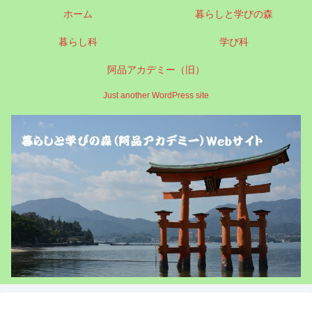
ホーム
暮らしと学びの森
暮らし科
学び科
阿品アカデミー（旧）
Just another WordPress site