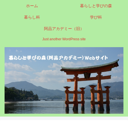
ホーム
暮らしと学びの森
暮らし科
学び科
阿品アカデミー（旧）
Just another WordPress site