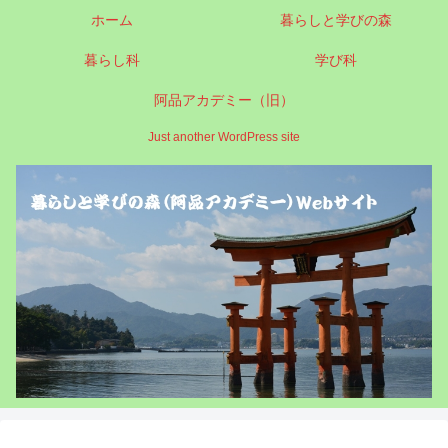
ホーム
暮らしと学びの森
暮らし科
学び科
阿品アカデミー（旧）
Just another WordPress site