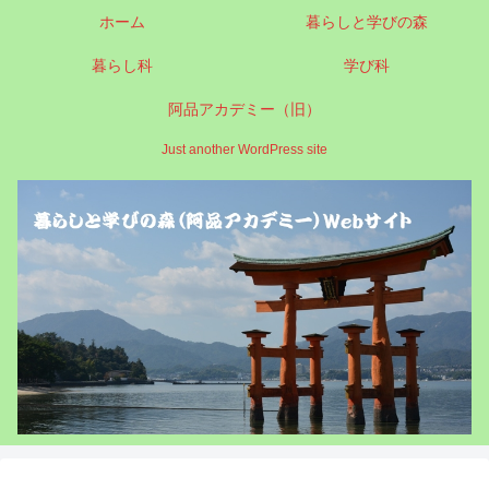
ホーム
暮らしと学びの森
暮らし科
学び科
阿品アカデミー（旧）
Just another WordPress site