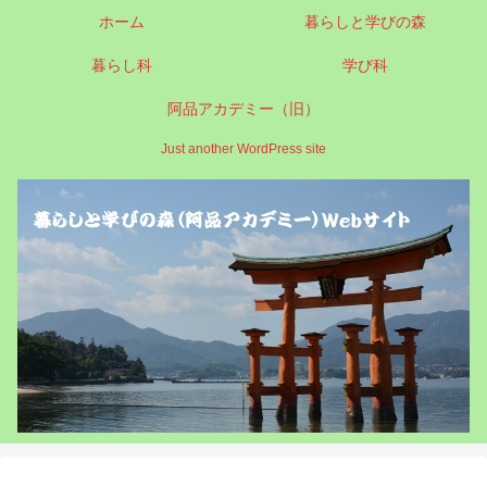
ホーム
暮らしと学びの森
暮らし科
学び科
阿品アカデミー（旧）
Just another WordPress site