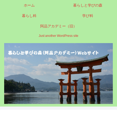
ホーム
暮らしと学びの森
暮らし科
学び科
阿品アカデミー（旧）
Just another WordPress site