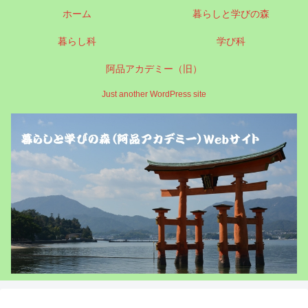
ホーム
暮らしと学びの森
暮らし科
学び科
阿品アカデミー（旧）
Just another WordPress site