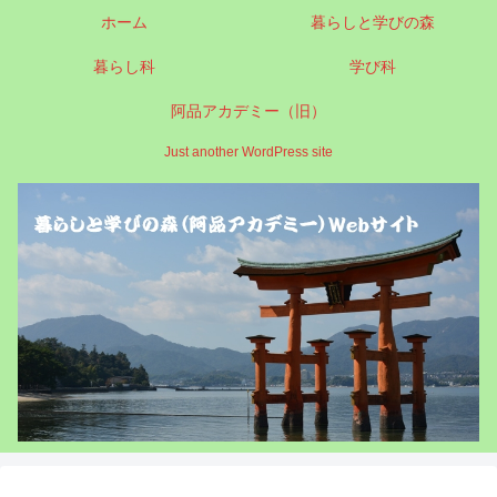
ホーム
暮らしと学びの森
暮らし科
学び科
阿品アカデミー（旧）
Just another WordPress site