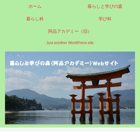
ホーム
暮らしと学びの森
暮らし科
学び科
阿品アカデミー（旧）
Just another WordPress site