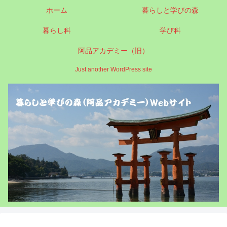
ホーム
暮らしと学びの森
暮らし科
学び科
阿品アカデミー（旧）
Just another WordPress site