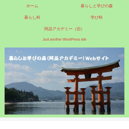
ホーム
暮らしと学びの森
暮らし科
学び科
阿品アカデミー（旧）
Just another WordPress site