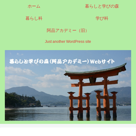
ホーム
暮らしと学びの森
暮らし科
学び科
阿品アカデミー（旧）
Just another WordPress site