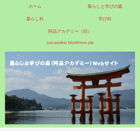
ホーム
暮らしと学びの森
暮らし科
学び科
阿品アカデミー（旧）
Just another WordPress site